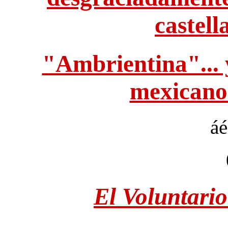
castell
"Ambrientina"... 
mexicanos
áé
El Voluntario